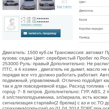
Цвет
Ещё 3 фото
Двигатель
●●●●●●●
+
(
)
Кузов
●●●●●●●
+
(
)
показать номера
Коробка передач
написать продавцу
Привод
Двигатель: 1500 куб.см Трансмиссия: автомат 
кузова: седан Цвет: серебристый Пробег по Росс
253000 Руль: правый Дополнительно: Не распил,
ПТС, я 4 хозяин , двигатель не дымит, масло не 
порядке все что должно работать работает. Авт
подвижный, управляемый. Отлично подойдет как
так и для повседневной езды. Расход топлива - 
город- 7- 8 литров. Дополнительно: ГУР, ABS, 2
4 эл/стеклоподъемника, эл/зеркала, есть косяки 
сигнализация старлайн(2 брелка) с аз и ос.ТО д
страховка(открытая) до 01.04.2014 ТОРГ при о