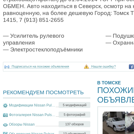
ОБМЕН. Авто находиться в Северск, осмотр на 
равноценную, на более дешевую Город: Томск Т
1415, 7 (913) 851-2655
— Усилитель рулевого
— Подушк
управления
— Охранна
— Электростеклоподъёмники
Подписаться на похожие объявления
Нашли ошибку?
В ТОМСКЕ
ПОХОЖИ
РЕКОМЕНДУЕМ ПОСМОТРЕТЬ
ОБЪЯВЛ
Модификации Nissan Pulsar
5 модификаций
Фотогалерея Nissan Pulsar
5 фотографий
Обзоры Nissan
137 обзоров
Объявления Nissan Pulsar
13 объявлений