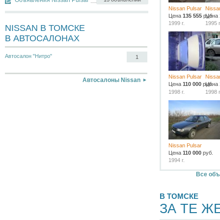
Nissan Pulsar
Nissa
Цена
135 555
руб.
Цена
1999 г.
1995 г
NISSAN В ТОМСКЕ
В АВТОСАЛОНАХ
Автосалон "Нитро"
1
Nissan Pulsar
Nissa
Автосалоны Nissan
Цена
110 000
руб.
Цена
1998 г.
1998 г
Nissan Pulsar
Цена
110 000
руб.
1994 г.
Все объ
В ТОМСКЕ
ЗА ТЕ Ж