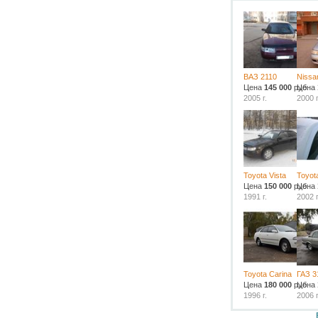
ВАЗ 2110
Nissa
Цена
145 000
руб.
Цена
2005 г.
2000 г
Toyota Vista
Toyota
Цена
150 000
руб.
Цена
1991 г.
2002 г
Toyota Carina
ГАЗ 3
Цена
180 000
руб.
Цена
1996 г.
2006 г