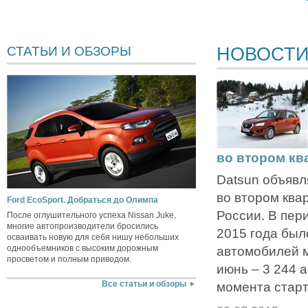
НОВОСТ
СТАТЬИ И ОБЗОРЫ
во втором кв
Datsun объявл
во втором ква
Ford EcoSport. Добраться до Олимпа
России. В пер
После оглушительного успеха Nissan Juke,
многие автопроизводители бросились
2015 года был
осваивать новую для себя нишу небольших
однообъемников с высоким дорожным
автомобилей м
просветом и полным приводом.
июнь – 3 244 
момента старта
Все статьи и обзоры